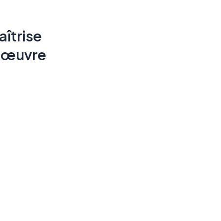
aîtrise
'œuvre
udes
hitecturales
udes
ngénieries/Techniques
rdination
pilotage
 travaux
istances