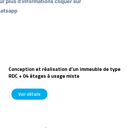
ur plus d’informations cliquer sur
atsapp
Conception et réalisation d’un immeuble de type
RDC + 04 étages à usage mixte
1










0
Voir détails
/
1
0