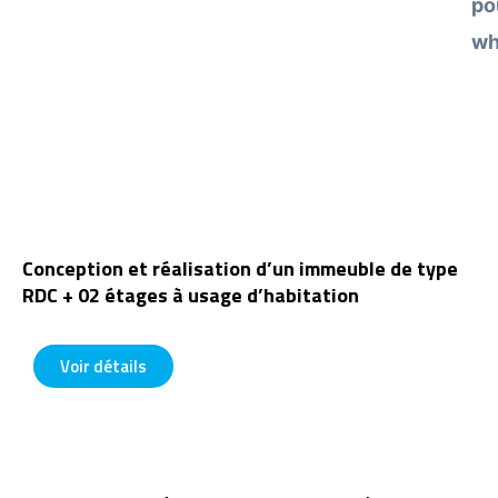
po
wh
Conception et réalisation d’un immeuble de type
RDC + 02 étages à usage d’habitation
1










0
Voir détails
/
1
0