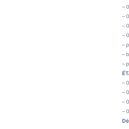
– 0
– 
– 
– 
– 
– 
– p
ÉT
– 
– 0
– 0
– 0
Dé