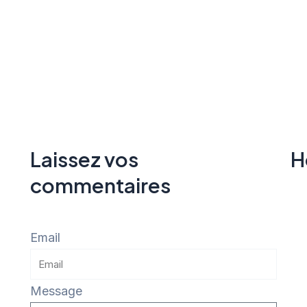
/
Fournitures
aux
Réhabitation
et mise en
d'
service
Services
d'entretien
quotidiens
Laissez vos
H
commentaires
Email
Message