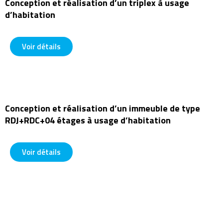
Conception et réalisation d’un triplex à usage
d’habitation
1










0
Voir détails
/
1
0
Conception et réalisation d’un immeuble de type
RDJ+RDC+04 étages à usage d’habitation
1










0
Voir détails
/
1
0