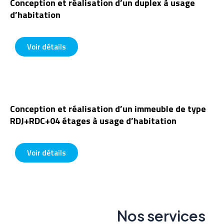
Conception et réalisation d’un duplex à usage
d’habitation
1










0
Voir détails
/
1
0
Conception et réalisation d’un immeuble de type
RDJ+RDC+04 étages à usage d’habitation
1










0
Voir détails
/
1
0
Nos services