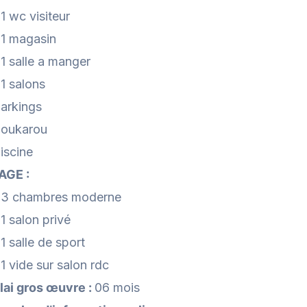
1 wc visiteur
01 magasin
01 salle a manger
01 salons
parkings
boukarou
iscine
AGE :
03 chambres moderne
1 salon privé
1 salle de sport
1 vide sur salon rdc
lai gros œuvre :
06 mois