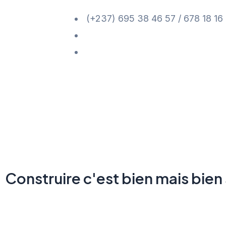
Aller
(+237) 695 38 46 57 / 678 18 16
au
contact@edaf-btp.com
contenu
Yaoundé - Omnisport - Rue de
Construire c'est bien mais bien