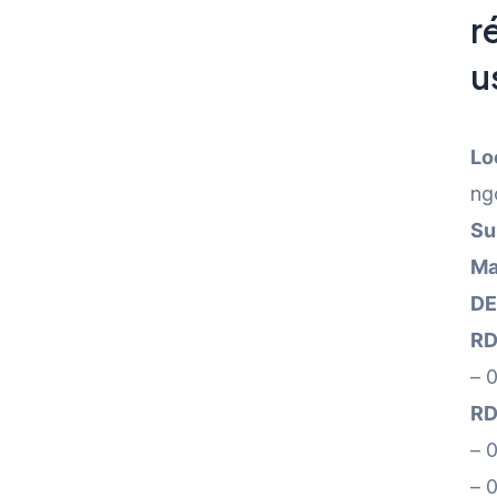
r
u
Lo
ng
Su
Ma
DE
RD
– 
RD
– 
– 0