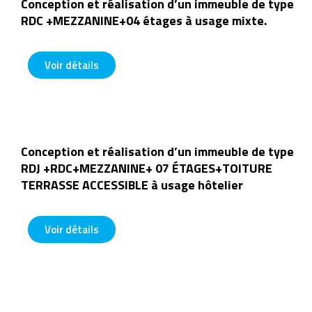
Conception et réalisation d’un immeuble de type
RDC +MEZZANINE+04 étages à usage mixte.
1










0
Voir détails
/
1
0
Conception et réalisation d’un immeuble de type
RDJ +RDC+MEZZANINE+ 07 ÉTAGES+TOITURE
TERRASSE ACCESSIBLE à usage hôtelier
1










0
Voir détails
/
1
0