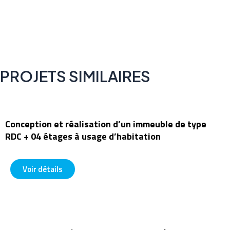
PROJETS SIMILAIRES
Conception et réalisation d’un immeuble de type
RDC + 04 étages à usage d’habitation
1










0
Voir détails
/
1
0