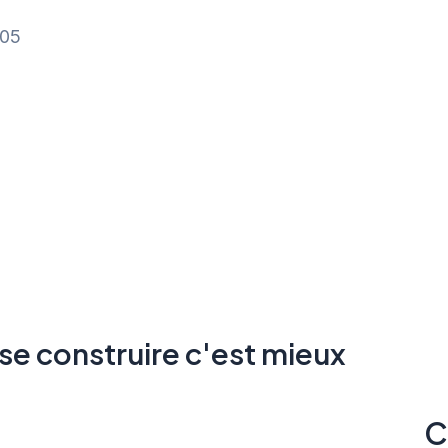
 05
s Généraux
Accueil
Nos réalisations
 se construire c'est mieux
C