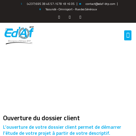
Aller
(+237) 695 38 46 57 / 678 18 16 05
contact@edaf-btp.com
Yaoundé - Omnisport - Rue des Généraux
au
contenu
M
Obtenez un devis
Ouverture du dossier client
L’ouverture de votre dossier client permet de démarrer
l’étude de votre projet à partir de votre descriptif.