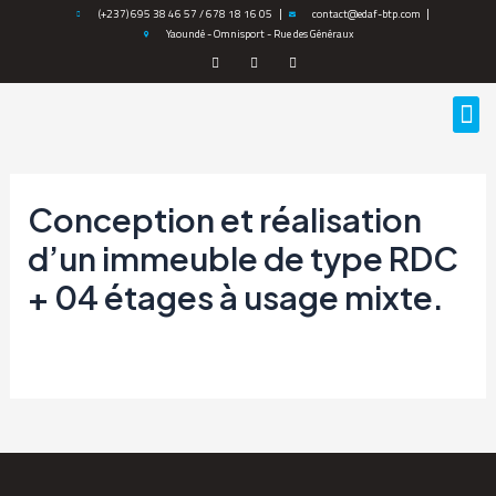
Aller
(+237) 695 38 46 57 / 678 18 16 05
contact@edaf-btp.com
Yaoundé - Omnisport - Rue des Généraux
au
contenu
M
Conception et réalisation
d’un immeuble de type RDC
+ 04 étages à usage mixte.
Par
edafcameroun@gmail.com
/
15 février 2023